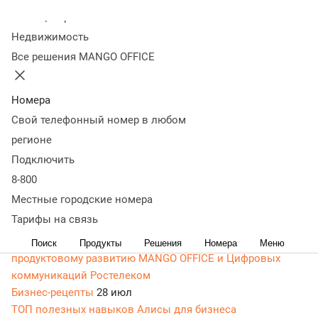
Новые статьи
Колл-центр
Недвижимость
Новости
05 авг
Все решения MANGO OFFICE
MANGO OFFICE и МираЛоджик анонсировали
эксклюзивное партнерство
Номера
Новости
05 авг
Свой телефонный номер в любом
Актуализация тарифов
Бизнес-рецепты
04 авг
регионе
Клиенты жалуются, что не могут дозвониться:
Подключить
исправляем вместе с MANGO OFFICE
8-800
Энциклопедия маркетолога
04 авг
Местные городские номера
Лучшие нейросети для улучшения качества видео
Тарифы на связь
Новости
30 июл
Владимир Торопецкий назначен директором по
Поиск
Продукты
Решения
Номера
Меню
продуктовому развитию MANGO OFFICE и Цифровых
коммуникаций Ростелеком
Бизнес-рецепты
28 июл
ТОП полезных навыков Алисы для бизнеса