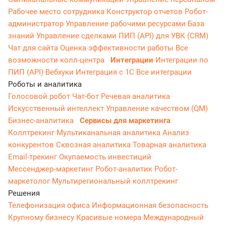
Рабочее место сотрудника
Конструктор отчетов
Робот-
администратор
Управление рабочими ресурсами
База
знаний
Управление сделками
ПИП (API) для УВК (CRM)
Чат для сайта
Оценка эффективности работы
Все
возможности колл-центра
Интеграции
Интеграции по
ПИП (API)
Вебхуки
Интеграция с 1С
Все интеграции
Роботы и аналитика
Голосовой робот
Чат-бот
Речевая аналитика
Искусственный интеллект
Управление качеством (QM)
Бизнес-аналитика
Сервисы для маркетинга
Коллтрекинг
Мультиканальная аналитика
Анализ
конкурентов
Сквозная аналитика
Товарная аналитика
Email-трекинг
Окупаемость инвестиций
Мессенджер‑маркетинг
Робот-аналитик
Робот-
маркетолог
Мультирегиональный коллтрекинг
Решения
Телефонизация офиса
Информационная безопасность
Крупному бизнесу
Красивые номера
Международный