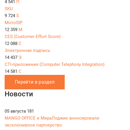
4 541
П
SKU
9 724
S
MicroSIP
12 359
M
CES (Customer Effort Score)
12 088
C
Электронная подпись
14 437
Э
CTI-приложения (Computer Telephony Integration)
14 581
C
Перейти в раздел
Новости
05 августа
181
MANGO OFFICE и МираЛоджик анонсировали
эксклюзивное партнерство