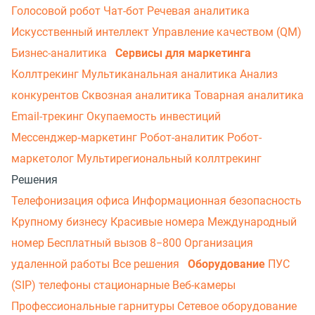
Голосовой робот
Чат-бот
Речевая аналитика
Искусственный интеллект
Управление качеством (QM)
Бизнес-аналитика
Сервисы для маркетинга
Коллтрекинг
Мультиканальная аналитика
Анализ
конкурентов
Сквозная аналитика
Товарная аналитика
Email-трекинг
Окупаемость инвестиций
Мессенджер‑маркетинг
Робот-аналитик
Робот-
маркетолог
Мультирегиональный коллтрекинг
Решения
Телефонизация офиса
Информационная безопасность
Крупному бизнесу
Красивые номера
Международный
номер
Бесплатный вызов 8−800
Организация
удаленной работы
Все решения
Оборудование
ПУС
(SIP) телефоны стационарные
Веб-камеры
Профессиональные гарнитуры
Сетевое оборудование