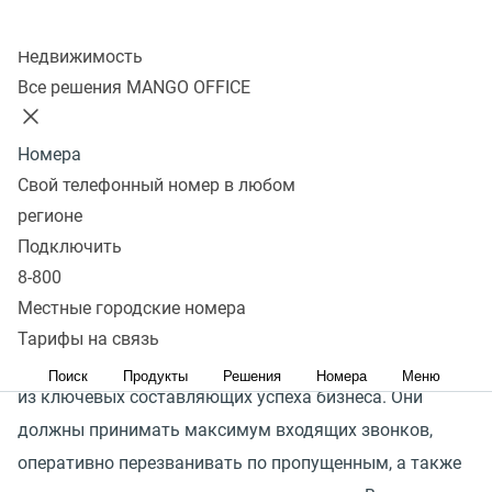
Колл-центр
Недвижимость
Все решения MANGO OFFICE
на 23%
меньше пропущенных звонков*
Номера
Свой телефонный номер в любом
на 17%
рост конверсии в сделку*
регионе
Подключить
8-800
на 9,8%
рост среднего чека*
Местные городские номера
Тарифы на связь
Эффективность работы менеджеров является одной
Поиск
Продукты
Решения
Номера
Меню
из ключевых составляющих успеха бизнеса. Они
должны принимать максимум входящих звонков,
оперативно перезванивать по пропущенным, а также