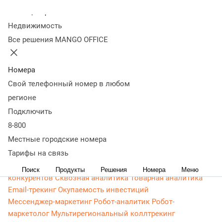
Контакт-центр
Колл-центр
Омниканальный контакт-центр
Исходящий обзвон
Недвижимость
Омниканальные коммуникации
Управление персоналом
Все решения MANGO OFFICE
Рабочее место сотрудника
Конструктор отчетов
Робот-
администратор
Управление рабочими ресурсами
База
Номера
знаний
Управление сделками
ПИП (API) для УВК (CRM)
Чат для сайта
Оценка эффективности работы
Все
Свой телефонный номер в любом
возможности колл-центра
Интеграции
Интеграции по
регионе
ПИП (API)
Вебхуки
Интеграция с 1С
Все интеграции
Подключить
Роботы и аналитика
8-800
Голосовой робот
Чат-бот
Речевая аналитика
Местные городские номера
Искусственный интеллект
Управление качеством (QM)
Тарифы на связь
Бизнес-аналитика
Сервисы для маркетинга
Коллтрекинг
Мультиканальная аналитика
Анализ
Поиск
Продукты
Решения
Номера
Меню
конкурентов
Сквозная аналитика
Товарная аналитика
Email-трекинг
Окупаемость инвестиций
Мессенджер‑маркетинг
Робот-аналитик
Робот-
маркетолог
Мультирегиональный коллтрекинг