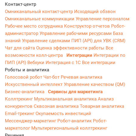
Контакт-центр
Омниканальный контакт-центр
Исходящий обзвон
Омниканальные коммуникации
Управление персоналом
Рабочее место сотрудника
Конструктор отчетов
Робот-
администратор
Управление рабочими ресурсами
База
знаний
Управление сделками
ПИП (API) для УВК (CRM)
Чат для сайта
Оценка эффективности работы
Все
возможности колл-центра
Интеграции
Интеграции по
ПИП (API)
Вебхуки
Интеграция с 1С
Все интеграции
Роботы и аналитика
Голосовой робот
Чат-бот
Речевая аналитика
Искусственный интеллект
Управление качеством (QM)
Бизнес-аналитика
Сервисы для маркетинга
Коллтрекинг
Мультиканальная аналитика
Анализ
конкурентов
Сквозная аналитика
Товарная аналитика
Email-трекинг
Окупаемость инвестиций
Мессенджер‑маркетинг
Робот-аналитик
Робот-
маркетолог
Мультирегиональный коллтрекинг
Решения