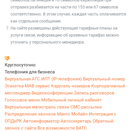
символов латиницей и 70 символов кириллицей при
отправке разбивается на части по 153 или 67 символов
соответственно. В этом случае, каждая часть оплачивается
как отдельное сообщение.
На сайте размещены действующие тарифные планы на
услуги связи, информацию об архивных тарифах можно
уточнить у персонального менеджера.
Круглосуточно
Телефония для бизнеса
Виртуальная АТС
ИПТ (IP-телефония)
Виртуальный номер
Этикетка
МАВ сервис
Карусель номеров
Корпоративный
мессенджер
Видеоконференции
Запись разговоров
Голосовое меню
Мобильный личный кабинет
Виртуальная магистраль связи
СМС-рассылки
Распределение звонков
Манго Мобайл
Интеграция с
ОПДкРК
Автоинформатор
Автосекретарь
Обратный
звонок с сайта
Все возможности ВАТС