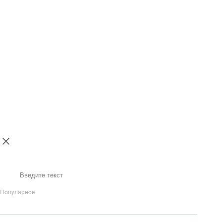
Поиск
Популярное
IP-Телефония
Голосовое приветствие и меню
Распределение
вызовов
Бизнес-аналитика