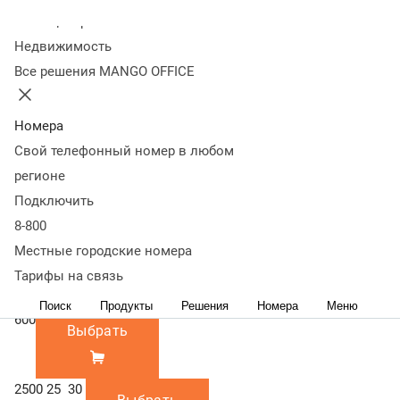
600
2500 / 25 000 /
Колл-центр
30 000
2500
Недвижимость
25 000
Все решения MANGO OFFICE
30 000
Минимальный
Минимальная ежемесячная сумма,
платеж за
которую необходимо оплачивать.
Номера
звонки, руб./мес
Включает переадресацию, исходящую
Свой телефонный номер в любом
связь по всем направлениям и
регионе
входящую связь на номера '8-800'.
Подключить
Сумма не включена в абонентскую
8-800
плату и оплачивается дополнительно.
300
Местные городские номера
Выбрать
Тарифы на связь
Поиск
Продукты
Решения
Номера
Меню
600
Выбрать
2500
25
30