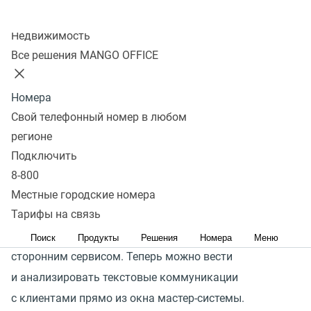
Колл-центр
Подключить
Недвижимость
Все решения MANGO OFFICE
Компаниям среднего и крупного бизнеса удобно
Номера
иметь необходимые инструменты в едином окне своей
Свой телефонный номер в любом
CRM-системы. Доступ к функциям Контакт-центра
регионе
прямо из окна платформы позволяет не терять лиды
Подключить
и ускорить работу с клиентами.
8-800
Открытое API позволяет использовать функции
Местные городские номера
Тарифы на связь
Контакт-центра MANGO OFFICE во внешних системах
и настраивать интеграцию практически с любым
Поиск
Продукты
Решения
Номера
Меню
сторонним сервисом. Теперь можно вести
и анализировать текстовые коммуникации
с клиентами прямо из окна мастер-системы.