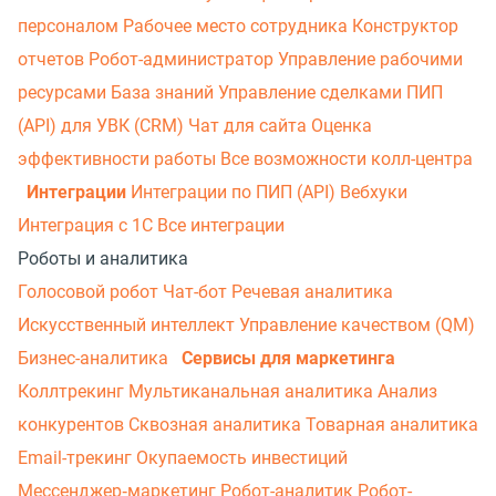
персоналом
Рабочее место сотрудника
Конструктор
отчетов
Робот-администратор
Управление рабочими
ресурсами
База знаний
Управление сделками
ПИП
(API) для УВК (CRM)
Чат для сайта
Оценка
эффективности работы
Все возможности колл-центра
Интеграции
Интеграции по ПИП (API)
Вебхуки
Интеграция с 1С
Все интеграции
Роботы и аналитика
Голосовой робот
Чат-бот
Речевая аналитика
Искусственный интеллект
Управление качеством (QM)
Бизнес-аналитика
Сервисы для маркетинга
Коллтрекинг
Мультиканальная аналитика
Анализ
конкурентов
Сквозная аналитика
Товарная аналитика
Email-трекинг
Окупаемость инвестиций
Мессенджер‑маркетинг
Робот-аналитик
Робот-