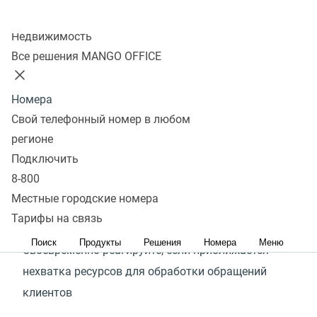
Колл-центр
Контроль работы удалённых
Недвижимость
сотрудников в реальном
Все решения MANGO OFFICE
времени с контакт‑центром
Номера
MANGO OFFICE
Свой телефонный номер в любом
регионе
Отслеживайте, чем сейчас заняты ваши работники
Подключить
Подключайтесь, при необходимости, к разговорам
8-800
в режиме прослушивания или суфлирования
Местные городские номера
Получайте уведомления о проблемах
Тарифы на связь
в обслуживании клиентов
Поиск
Продукты
Решения
Номера
Меню
Своевременно реагируйте, если приближается
нехватка ресурсов для обработки обращений
клиентов